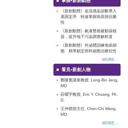
■
掌握▪新創動態
《新創動態》血流感染診斷導入
基因定序 快速掌握病原與抗藥
性
《新創動態》氣液雙相被動採樣
器，提升地下污染調查解析度
《新創動態》外泌體訓練免疫細
胞 精準鎖定癌幹細胞治療抗性
MORE...
■
看見▪新創人物
鄭隆賓講座教授, Long-Bin Jeng,
MD
莊曜宇教授, Eric Y. Chuang, Ph.
D.
王仲祺部主任, Chen-Chi Wang,
MD
MORE...