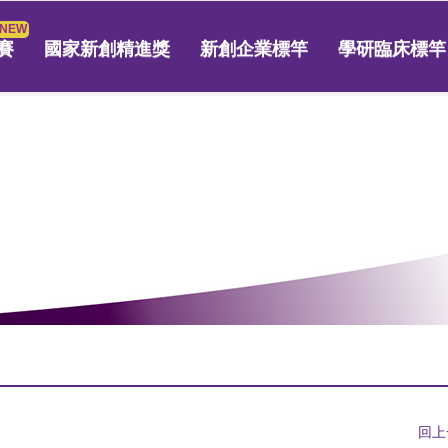
賽
國家新創精進獎
新創企業標竿
學研臨床標竿
回上