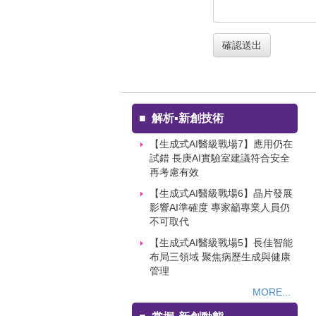
確認送出
■
解析▪新創技術
【生成式AI醫級戰場7】應用仍在
試錯 長庚AI實驗室建議符合安全
再考慮有效
【生成式AI醫級戰場6】晶片發展
影響AI準確度 專家籲專業人員仍
不可取代
【生成式AI醫級戰場5】長佳智能
布局三領域 聚焦病歷生成與健康
管理
MORE...