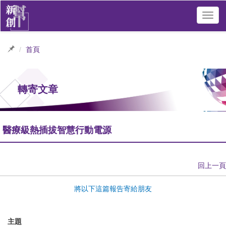
Toggl
navig
首頁
轉寄文章
醫療級熱插拔智慧行動電源
回上一頁
將以下這篇報告寄給朋友
主題