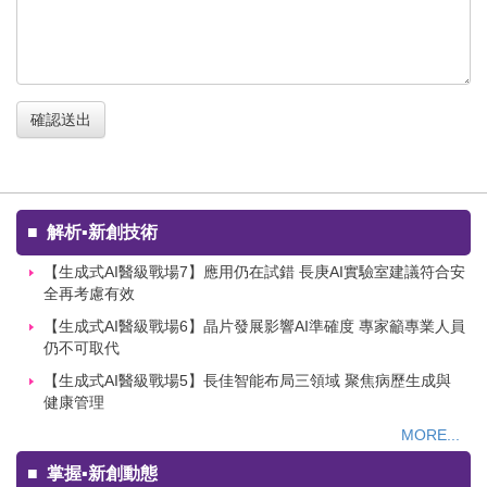
確認送出
■
解析▪新創技術
【生成式AI醫級戰場7】應用仍在試錯 長庚AI實驗室建議符合安
全再考慮有效
【生成式AI醫級戰場6】晶片發展影響AI準確度 專家籲專業人員
仍不可取代
【生成式AI醫級戰場5】長佳智能布局三領域 聚焦病歷生成與
健康管理
MORE...
■
掌握▪新創動態