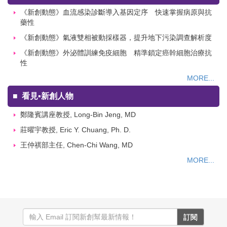
《新創動態》血流感染診斷導入基因定序 快速掌握病原與抗
藥性
《新創動態》氣液雙相被動採樣器，提升地下污染調查解析度
《新創動態》外泌體訓練免疫細胞 精準鎖定癌幹細胞治療抗
性
MORE...
■
看見▪新創人物
鄭隆賓講座教授, Long-Bin Jeng, MD
莊曜宇教授, Eric Y. Chuang, Ph. D.
王仲祺部主任, Chen-Chi Wang, MD
MORE...
訂閱