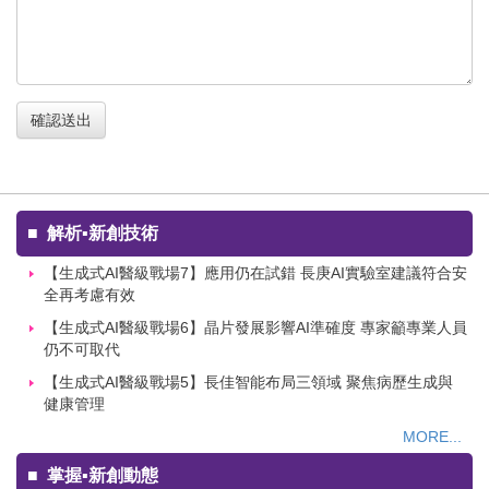
確認送出
■
解析▪新創技術
【生成式AI醫級戰場7】應用仍在試錯 長庚AI實驗室建議符合安
全再考慮有效
【生成式AI醫級戰場6】晶片發展影響AI準確度 專家籲專業人員
仍不可取代
【生成式AI醫級戰場5】長佳智能布局三領域 聚焦病歷生成與
健康管理
MORE...
■
掌握▪新創動態