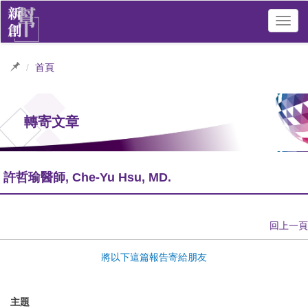
Toggl
navig
首頁
轉寄文章
許哲瑜醫師, Che-Yu Hsu, MD.
回上一頁
將以下這篇報告寄給朋友
主題