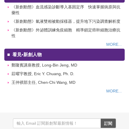
《新創動態》血流感染診斷導入基因定序 快速掌握病原與抗
藥性
《新創動態》氣液雙相被動採樣器，提升地下污染調查解析度
《新創動態》外泌體訓練免疫細胞 精準鎖定癌幹細胞治療抗
性
MORE...
■
看見▪新創人物
鄭隆賓講座教授, Long-Bin Jeng, MD
莊曜宇教授, Eric Y. Chuang, Ph. D.
王仲祺部主任, Chen-Chi Wang, MD
MORE...
訂閱