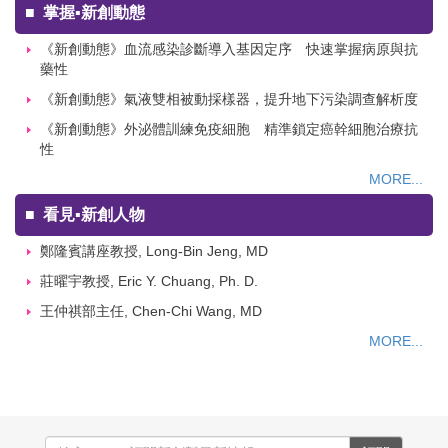
■
掌握▪新創動態
《新創動態》血流感染診斷導入基因定序 快速掌握病原與抗
藥性
《新創動態》氣液雙相被動採樣器，提升地下污染調查解析度
《新創動態》外泌體訓練免疫細胞 精準鎖定癌幹細胞治療抗
性
MORE...
■
看見▪新創人物
鄭隆賓講座教授, Long-Bin Jeng, MD
莊曜宇教授, Eric Y. Chuang, Ph. D.
王仲祺部主任, Chen-Chi Wang, MD
MORE...