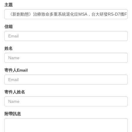
主題
《新創動態》治療致命多重系統退化症MSA，台大研發RS-D7獲FD
信箱
姓名
寄件人Email
寄件人姓名
附帶訊息