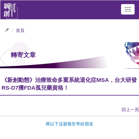
Toggl
navig
首頁
轉寄文章
《新創動態》治療致命多重系統退化症MSA，台大研發
RS-D7獲FDA孤兒藥資格！
回上一頁
將以下這篇報告寄給朋友