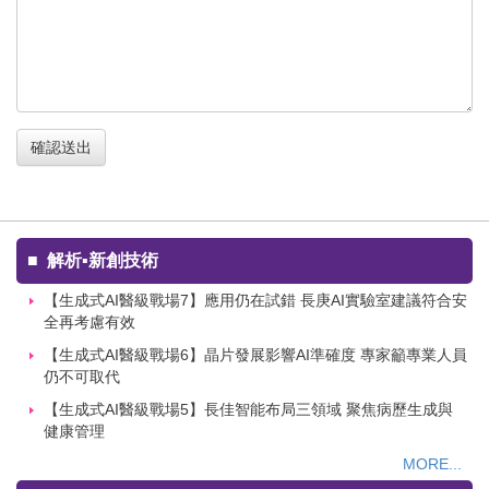
確認送出
■
解析▪新創技術
【生成式AI醫級戰場7】應用仍在試錯 長庚AI實驗室建議符合安
全再考慮有效
【生成式AI醫級戰場6】晶片發展影響AI準確度 專家籲專業人員
仍不可取代
【生成式AI醫級戰場5】長佳智能布局三領域 聚焦病歷生成與
健康管理
MORE...