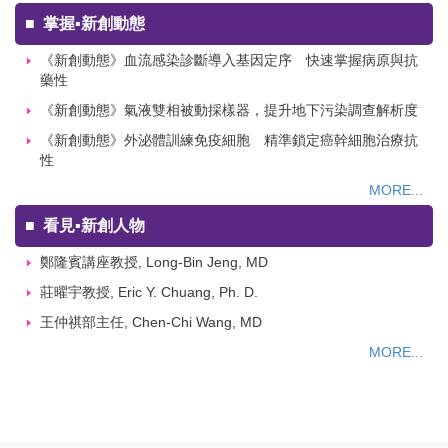
■
掌握▪新創動態
《新創動態》血流感染診斷導入基因定序 快速掌握病原與抗
藥性
《新創動態》氣液雙相被動採樣器，提升地下污染調查解析度
《新創動態》外泌體訓練免疫細胞 精準鎖定癌幹細胞治療抗
性
MORE...
■
看見▪新創人物
鄭隆賓講座教授, Long-Bin Jeng, MD
莊曜宇教授, Eric Y. Chuang, Ph. D.
王仲祺部主任, Chen-Chi Wang, MD
MORE...