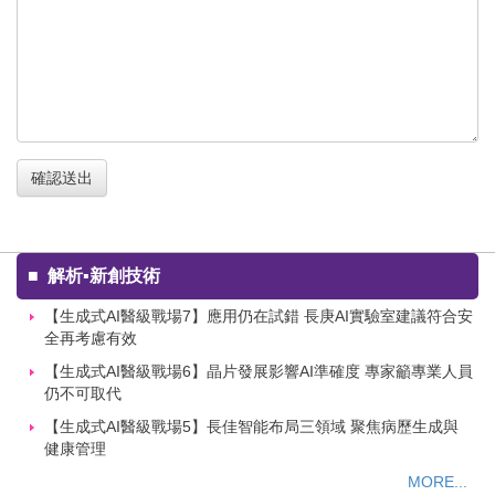
確認送出
■
解析▪新創技術
【生成式AI醫級戰場7】應用仍在試錯 長庚AI實驗室建議符合安
全再考慮有效
【生成式AI醫級戰場6】晶片發展影響AI準確度 專家籲專業人員
仍不可取代
【生成式AI醫級戰場5】長佳智能布局三領域 聚焦病歷生成與
健康管理
MORE...