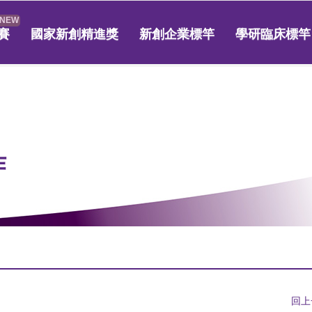
賽
國家新創精進獎
新創企業標竿
學研臨床標竿
作
回上