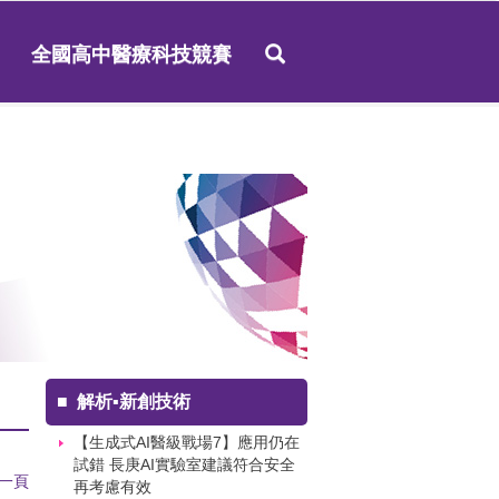
全國高中醫療科技競賽
■
解析▪新創技術
【生成式AI醫級戰場7】應用仍在
試錯 長庚AI實驗室建議符合安全
一頁
再考慮有效