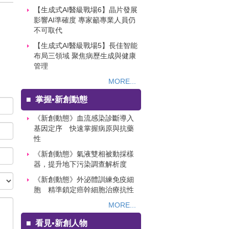
【生成式AI醫級戰場6】晶片發展
影響AI準確度 專家籲專業人員仍
不可取代
【生成式AI醫級戰場5】長佳智能
布局三領域 聚焦病歷生成與健康
管理
MORE...
■
掌握▪新創動態
《新創動態》血流感染診斷導入
基因定序 快速掌握病原與抗藥
性
《新創動態》氣液雙相被動採樣
器，提升地下污染調查解析度
《新創動態》外泌體訓練免疫細
胞 精準鎖定癌幹細胞治療抗性
MORE...
■
看見▪新創人物