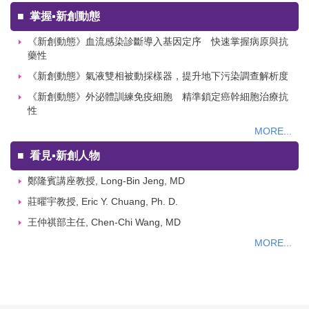
■
掌握▪新創動態
《新創動態》血流感染診斷導入基因定序 快速掌握病原與抗
藥性
《新創動態》氣液雙相被動採樣器，提升地下污染調查解析度
《新創動態》外泌體訓練免疫細胞 精準鎖定癌幹細胞治療抗
性
MORE...
■
看見▪新創人物
鄭隆賓講座教授, Long-Bin Jeng, MD
莊曜宇教授, Eric Y. Chuang, Ph. D.
王仲祺部主任, Chen-Chi Wang, MD
MORE...