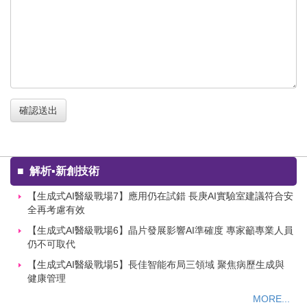
確認送出
■
解析▪新創技術
【生成式AI醫級戰場7】應用仍在試錯 長庚AI實驗室建議符合安
全再考慮有效
【生成式AI醫級戰場6】晶片發展影響AI準確度 專家籲專業人員
仍不可取代
【生成式AI醫級戰場5】長佳智能布局三領域 聚焦病歷生成與
健康管理
MORE...