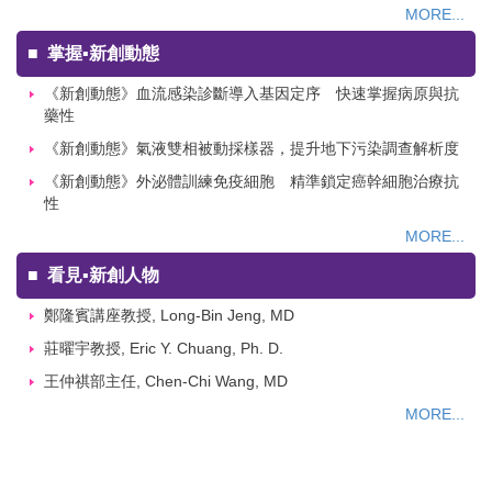
MORE...
■
掌握▪新創動態
《新創動態》血流感染診斷導入基因定序 快速掌握病原與抗
藥性
《新創動態》氣液雙相被動採樣器，提升地下污染調查解析度
《新創動態》外泌體訓練免疫細胞 精準鎖定癌幹細胞治療抗
性
MORE...
■
看見▪新創人物
鄭隆賓講座教授, Long-Bin Jeng, MD
莊曜宇教授, Eric Y. Chuang, Ph. D.
王仲祺部主任, Chen-Chi Wang, MD
MORE...