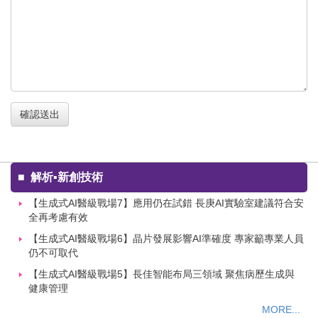
確認送出
■
解析▪新創技術
【生成式AI醫級戰場7】應用仍在試錯 長庚AI實驗室建議符合安
全再考慮有效
【生成式AI醫級戰場6】晶片發展影響AI準確度 專家籲專業人員
仍不可取代
【生成式AI醫級戰場5】長佳智能布局三領域 聚焦病歷生成與
健康管理
MORE...