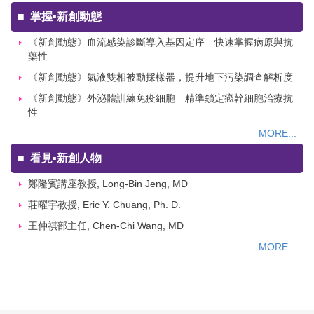
■
掌握▪新創動態
《新創動態》血流感染診斷導入基因定序 快速掌握病原與抗
藥性
《新創動態》氣液雙相被動採樣器，提升地下污染調查解析度
《新創動態》外泌體訓練免疫細胞 精準鎖定癌幹細胞治療抗
性
MORE...
■
看見▪新創人物
鄭隆賓講座教授, Long-Bin Jeng, MD
莊曜宇教授, Eric Y. Chuang, Ph. D.
王仲祺部主任, Chen-Chi Wang, MD
MORE...