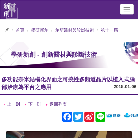
Toggl
navig
首頁
學研新創
創新醫材與診斷技術
第十一屆
學研新創 - 創新醫材與診斷技術
多功能奈米結構化界面之可撓性多頻道晶片以植入式腦
部治療為平台之應用
2015-01-06
上一則
下一則
返回列表
Facebook
Twitter
Sina
Line
Weibo