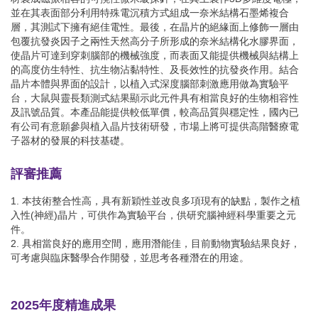
並在其表面部分利用特殊電沉積方式組成一奈米結構石墨烯複合
層，其測試下擁有絕佳電性。最後，在晶片的絕緣面上修飾一層由
包覆抗發炎因子之兩性天然高分子所形成的奈米結構化水膠界面，
使晶片可達到穿刺腦部的機械強度，而表面又能提供機械與結構上
的高度仿生特性、抗生物沾黏特性、及長效性的抗發炎作用。結合
晶片本體與界面的設計，以植入式深度腦部刺激應用做為實驗平
台，大鼠與靈長類測式結果顯示此元件具有相當良好的生物相容性
及訊號品質。本產品能提供較低單價，較高品質與穩定性，國內已
有公司有意願參與植入晶片技術研發，市場上將可提供高階醫療電
子器材的發展的科技基礎。
評審推薦
1. 本技術整合性高，具有新穎性並改良多項現有的缺點，製作之植
入性(神經)晶片，可供作為實驗平台，供研究腦神經科學重要之元
件。
2. 具相當良好的應用空間，應用潛能佳，目前動物實驗結果良好，
可考慮與臨床醫學合作開發，並思考各種潛在的用途。
2025年度精進成果