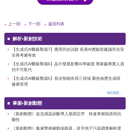
上一則
下一則
返回列表
■
解析▪新創技術
【生成式AI醫級戰場7】應用仍在試錯 長庚AI實驗室建議符合安
全再考慮有效
【生成式AI醫級戰場6】晶片發展影響AI準確度 專家籲專業人員
仍不可取代
【生成式AI醫級戰場5】長佳智能布局三領域 聚焦病歷生成與
健康管理
MORE...
■
掌握▪新創動態
《新創動態》血流感染診斷導入基因定序 快速掌握病原與抗
藥性
《新創動態》氣液雙相被動採樣器，提升地下污染調查解析度