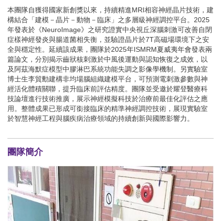
本團隊自獲得國家新創獎以來，持續精進MRI相容神經晶片技術，建
構結合「建模－晶片－動物－臨床」之多層級神經調控平台。2025
年發表於《NeuroImage》之研究證實中央視丘深腦刺激可改善自閉
症樣神經發炎與腸道菌相失衡，並驗證晶片於7T高磁場環境下之安
全與穩定性。延續該成果，團隊於2025年ISMRM夏威夷年會發表兩
篇論文，分別揭示齒狀核刺激於中風後運動與認知恢復之成效，以
及阿茲海默症模型中膠淋巴系統功能失調之影像學機制。另實驗室
博士生李貿勳建構非均場腦組織建模平台，可預測電刺激參數與神
經活化體積關聯，提升臨床前評估精度。團隊並受邀於耀登醫療科
技論壇進行技術推廣，展示神經模擬科技於治療前最佳化評估之應
用。整體成果已形成可銜接臨床的精準神經調控技術，展現實驗室
於智慧神經工程與腦疾病治療領域的持續創新與國際影響力。
團隊簡介