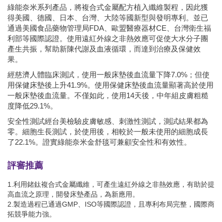
綠能奈米系列產品，將複合式金屬配方植入纖維製程，因此獲
得美國、德國、日本、台灣、大陸等國新型與發明專利。並已
通過美國食品藥物管理局
FDA
、歐盟醫療器材
CE
、台灣衛生福
利部等國際認證。使用遠紅外線之非熱效應可促使大水分子團
產生共振，幫助新陳代謝及血液循環，而達到治療及保健效
果。
經慈濟人體臨床測試，使用一般床墊後血流量下降
7.0%
；但使
用保健床墊後上升
41.9%
。使用保健床墊後血流量顯著高於使用
一般床墊後血流量。不僅如此，使用
14
天後，中年組皮膚粗糙
度降低
29.1%
。
安全性測試經台美檢驗皮膚敏感、刺激性測試，測試結果都為
零。細胞生長測試，於使用後，相較於一般未使用的細胞成長
了
22.1%
。證實綠能奈米金舒毯可兼顧安全性和有效性。
評審推薦
1.利用鍺鈦複合式金屬纖維，可產生遠紅外線之非熱效應，有助於提
高血流之原理，開發床墊產品，為新應用。
2.製造過程已通過GMP、ISO等國際認證，且專利布局完整，國際商
拓競爭能力強。