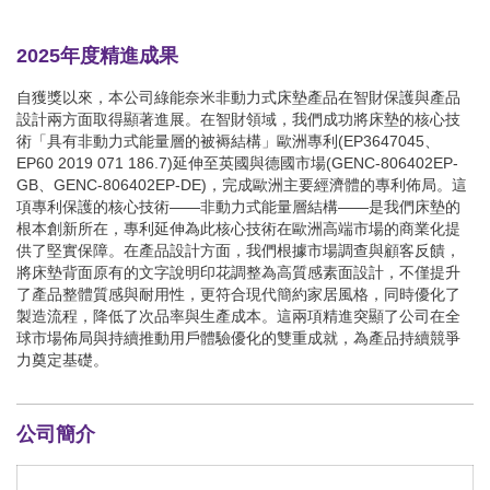
2025年度精進成果
自獲獎以來，本公司綠能奈米非動力式床墊產品在智財保護與產品
設計兩方面取得顯著進展。在智財領域，我們成功將床墊的核心技
術「具有非動力式能量層的被褥結構」歐洲專利(EP3647045、
EP60 2019 071 186.7)延伸至英國與德國市場(GENC-806402EP-
GB、GENC-806402EP-DE)，完成歐洲主要經濟體的專利佈局。這
項專利保護的核心技術——非動力式能量層結構——是我們床墊的
根本創新所在，專利延伸為此核心技術在歐洲高端市場的商業化提
供了堅實保障。在產品設計方面，我們根據市場調查與顧客反饋，
將床墊背面原有的文字說明印花調整為高質感素面設計，不僅提升
了產品整體質感與耐用性，更符合現代簡約家居風格，同時優化了
製造流程，降低了次品率與生產成本。這兩項精進突顯了公司在全
球市場佈局與持續推動用戶體驗優化的雙重成就，為產品持續競爭
力奠定基礎。
公司簡介