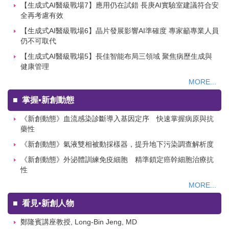
【生成式AI醫級戰場7】應用仍在試錯 長庚AI實驗室建議符合安
全再考慮有效
【生成式AI醫級戰場6】晶片發展影響AI準確度 專家籲專業人員
仍不可取代
【生成式AI醫級戰場5】長佳智能布局三領域 聚焦病歷生成與
健康管理
MORE...
■
掌握▪新創動態
《新創動態》血流感染診斷導入基因定序 快速掌握病原與抗
藥性
《新創動態》氣液雙相被動採樣器，提升地下污染調查解析度
《新創動態》外泌體訓練免疫細胞 精準鎖定癌幹細胞治療抗
性
MORE...
■
看見▪新創人物
鄭隆賓講座教授, Long-Bin Jeng, MD