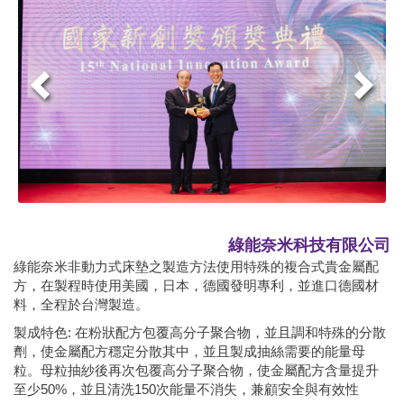
綠能奈米科技有限公司
綠能奈米非動力式床墊之製造方法使用特殊的複合式貴金屬配
方，在製程時使用美國，日本，德國發明專利，並進口德國材
料，全程於台灣製造。
製成特色
:
在粉狀配方包覆高分子聚合物，並且調和特殊的分散
劑，使金屬配方穩定分散其中，並且製成抽絲需要的能量母
粒。母粒抽紗後再次包覆高分子聚合物，使金屬配方含量提升
至少
50%
，並且清洗
150
次能量不消失，兼顧安全與有效性