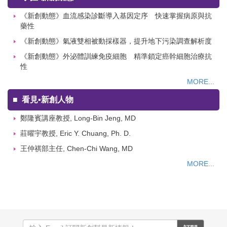
《新創動態》血流感染診斷導入基因定序 快速掌握病原與抗
藥性
《新創動態》氣液雙相被動採樣器，提升地下污染調查解析度
《新創動態》外泌體訓練免疫細胞 精準鎖定癌幹細胞治療抗
性
MORE...
■
看見▪新創人物
鄭隆賓講座教授, Long-Bin Jeng, MD
莊曜宇教授, Eric Y. Chuang, Ph. D.
王仲祺部主任, Chen-Chi Wang, MD
MORE...