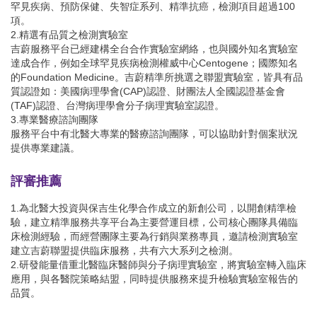
罕見疾病、預防保健、失智症系列、精準抗癌，檢測項目超過100
項。
2.精選有品質之檢測實驗室
吉蔚服務平台已經建構全台合作實驗室網絡，也與國外知名實驗室
達成合作，例如全球罕見疾病檢測權威中心Centogene；國際知名
的Foundation Medicine。吉蔚精準所挑選之聯盟實驗室，皆具有品
質認證如：美國病理學會(CAP)認證、財團法人全國認證基金會
(TAF)認證、台灣病理學會分子病理實驗室認證。
3.專業醫療諮詢團隊
服務平台中有北醫大專業的醫療諮詢團隊，可以協助針對個案狀況
提供專業建議。
評審推薦
1.為北醫大投資與保吉生化學合作成立的新創公司，以開創精準檢
驗，建立精準服務共享平台為主要營運目標，公司核心團隊具備臨
床檢測經驗，而經營團隊主要為行銷與業務專員，邀請檢測實驗室
建立吉蔚聯盟提供臨床服務，共有六大系列之檢測。
2.研發能量借重北醫臨床醫師與分子病理實驗室，將實驗室轉入臨床
應用，與各醫院策略結盟，同時提供服務來提升檢驗實驗室報告的
品質。