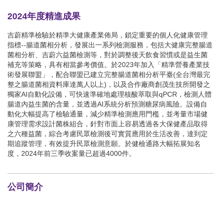
2024年度精進成果
吉蔚精準檢驗於精準大健康產業佈局，鎖定重要的個人化健康管理
指標--腸道菌相分析，發展出一系列檢測服務，包括大健康完整腸道
菌相分析、吉蔚六益菌檢測等，對於調整後天飲食習慣或是益生菌
補充等策略，具有相當參考價值。於2023年加入「精準營養產業技
術發展聯盟」，配合聯盟已建立完整腸道菌相分析平臺(全台灣最完
整之腸道菌相資料庫達萬人以上)，以及合作廠商創茂生技所開發之
獨家AI自動化設備，可快速準確地處理核酸萃取與qPCR，檢測人體
腸道內益生菌的含量，並透過AI系統分析預測糖尿病風險。設備自
動化大幅提高了檢驗通量，減少精準檢測應用門檻，並考量市場健
康管理需求設計菌株組合，針對市面上容易透過各大保健產品取得
之六種益菌，綜合考慮民眾檢測後可實質應用於生活改善，達到定
期追蹤管理，有效提升民眾檢測意願。於健檢通路大幅拓展知名
度，2024年前三季收案量已超過4000件。
公司簡介