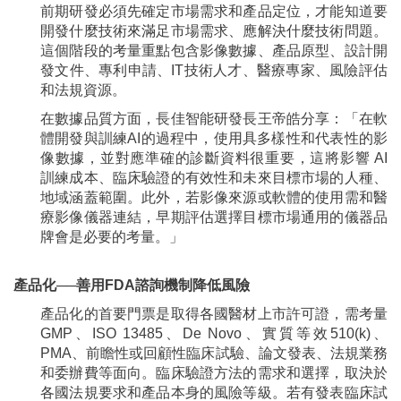
前期研發必須先確定市場需求和產品定位，才能知道要
開發什麼技術來滿足市場需求、應解決什麼技術問題。
這個階段的考量重點包含影像數據、產品原型、設計開
發文件、專利申請、IT技術人才、醫療專家、風險評估
和法規資源。
在數據品質方面，長佳智能研發長王帝皓分享：「在軟
體開發與訓練AI的過程中，使用具多樣性和代表性的影
像數據，並對應準確的診斷資料很重要，這將影響 AI
訓練成本、臨床驗證的有效性和未來目標市場的人種、
地域涵蓋範圍。此外，若影像來源或軟體的使用需和醫
療影像儀器連結，早期評估選擇目標市場通用的儀器品
牌會是必要的考量。」
產品化──善用FDA諮詢機制降低風險
產品化的首要門票是取得各國醫材上市許可證，需考量
GMP、ISO 13485、De Novo、實質等效510(k)、
PMA、前瞻性或回顧性臨床試驗、論文發表、法規業務
和委辦費等面向。臨床驗證方法的需求和選擇，取決於
各國法規要求和產品本身的風險等級。若有發表臨床試