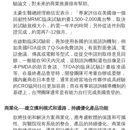
驗論文，對未來的商業推廣很有幫助。
太豪生醫總經理賴信宏表示：「專家評估在美國做一個
回顧性MRMC臨床試驗約要1,500~2,000萬台幣，取決
於試驗規模大小
，約需一年半的時間；另外從送件到取
證完成，約需再7~12個月。」
在啟動臨床試驗前，善加使用各國的法規諮詢機制，例
如美國FDA提供了Q-Sub免費諮詢，有面對面會議、電
話會議、傳真或電郵等型式，從提交申請到取得意見回
饋，一般能在90天內完成，這類諮詢機制還包括像是日
本PMDA的助言會談、TFDA的臨床試驗計畫核准函
等。在最終產品查登時，開發團隊可考量自辦或委辦，
國內廠商在日本查登，通常若經當地合作夥伴或具經驗
的CRO協同往往更加容易；而在有事前諮詢輔導機制的
基礎上，台灣團隊通常是有能力自行完成美國查登的。
商業化──建立獲利模式和通路，持續優化產品功能
欲將技術和解決方案商業化，應考慮軟體的保護和可攜
性、與醫院現有系統的整合、產品的持續優化、商業保