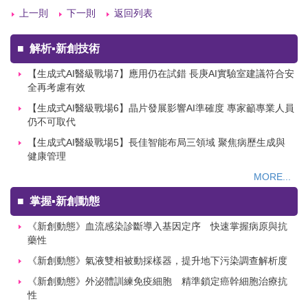
上一則
下一則
返回列表
■
解析▪新創技術
【生成式AI醫級戰場7】應用仍在試錯 長庚AI實驗室建議符合安
全再考慮有效
【生成式AI醫級戰場6】晶片發展影響AI準確度 專家籲專業人員
仍不可取代
【生成式AI醫級戰場5】長佳智能布局三領域 聚焦病歷生成與
健康管理
MORE...
■
掌握▪新創動態
《新創動態》血流感染診斷導入基因定序 快速掌握病原與抗
藥性
《新創動態》氣液雙相被動採樣器，提升地下污染調查解析度
《新創動態》外泌體訓練免疫細胞 精準鎖定癌幹細胞治療抗
性