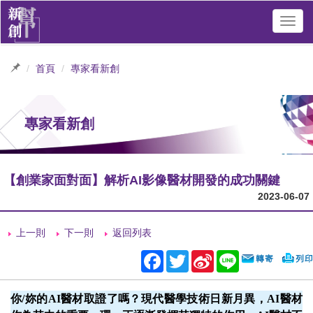
Toggl
navig
首頁
專家看新創
專家看新創
【創業家面對面】解析AI影像醫材開發的成功關鍵
2023-06-07
上一則
下一則
返回列表
Facebook
Twitter
Sina
Line
Weibo
你/妳的AI醫材取證了嗎？現代醫學技術日新月異，AI醫材