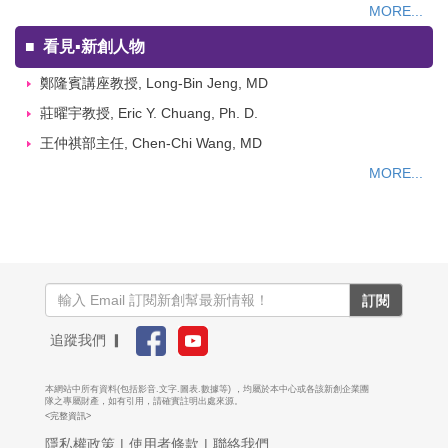
MORE...
■
看見▪新創人物
鄭隆賓講座教授, Long-Bin Jeng, MD
莊曜宇教授, Eric Y. Chuang, Ph. D.
王仲祺部主任, Chen-Chi Wang, MD
MORE...
訂閱
追蹤我們 ▎
本網站中所有資料(包括影音.文字.圖表.數據等) ，均屬於本中心或各該新創企業團
隊之專屬財產，如有引用，請確實註明出處來源。
<完整資訊>
隱私權政策
|
使用者條款
|
聯絡我們