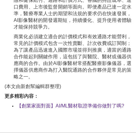
險和健保給付、通路和計價方式、各國的持證成本、進
口費用、上市後監督開銷等面向。即便產品已達一定水
準，醫療專業人士的期望和法規的要求仍在快速發展，
AI影像醫材的開發週期短，持續優化、提升使用者體驗
才能保持競爭力。
商業化必須建立適合的計價模式和有效通路才能營利，
常見的計價模式包含一次性賣斷、計次收費或訂閱制；
為了讓產品迅速進入國際市場並得到推廣，適當的通路
合作能起到關鍵作用，這包括了與醫院、醫材或儀器供
應商的合作。由於AI影像醫材常搭配醫療影像儀器，選
擇儀器供應商作為打入醫院通路的合作夥伴是常見的策
略之一。
(本文由新創幫編輯群整理)
更多精彩內容：
【創業家面對面】AI/ML醫材取證準備你做對了嗎?