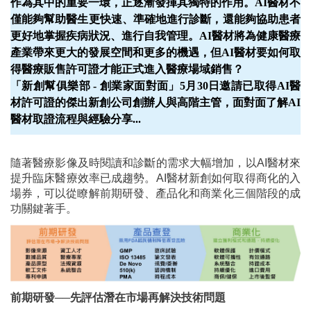
作為其中的重要一環，正逐漸發揮其獨特的作用。AI醫材不
僅能夠幫助醫生更快速、準確地進行診斷，還能夠協助患者
更好地掌握疾病狀況、進行自我管理。AI醫材將為健康醫療
產業帶來更大的發展空間和更多的機遇，但AI醫材要如何取
得醫療販售許可證才能正式進入醫療場域銷售？
「新創幫俱樂部 - 創業家面對面」5月30日邀請已取得AI醫
材許可證的傑出新創公司創辦人與高階主管，面對面了解AI
醫材取證流程與經驗分享...
隨著醫療影像及時閱讀和診斷的需求大幅增加，以AI醫材來
提升臨床醫療效率已成趨勢。AI醫材新創如何取得商化的入
場券，可以從瞭解前期研發、產品化和商業化三個階段的成
功關鍵著手。
前期研發──先評估潛在市場再解決技術問題