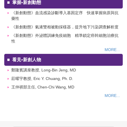
■
掌握▪新創動態
《新創動態》血流感染診斷導入基因定序 快速掌握病原與抗
藥性
《新創動態》氣液雙相被動採樣器，提升地下污染調查解析度
《新創動態》外泌體訓練免疫細胞 精準鎖定癌幹細胞治療抗
性
MORE...
■
看見▪新創人物
鄭隆賓講座教授, Long-Bin Jeng, MD
莊曜宇教授, Eric Y. Chuang, Ph. D.
王仲祺部主任, Chen-Chi Wang, MD
MORE...