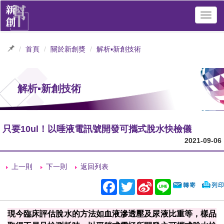
Toggl
navig
首頁
關於新創獎
解析▪新創技術
解析▪新創技術
只要10ul！以唾液電訊號開發可攜式脫水快檢儀
2021-09-06
上一則
下一則
返回列表
Facebook
Twitter
Sina
Line
Weibo
現今臨床評估脫水的方法如血液滲透壓及尿液比重等，樣品