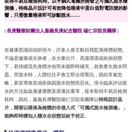
取得不易且檢測耗時。以平躺式電極所開發之可攜式脫水檢
測儀，特殊晶片設計可有效降低唾液中蛋白值對電訊號的影
響，只需微量唾液即可診斷脫水……
| 長庚醫療財團法人嘉義長庚紀念醫院 楊仁宗院長團隊 |
在健康意識抬頭的現今，許多人會主動自我監測身體狀態。
不論是健康或生病者，在大量出汗、高溫環境或疾病狀態
下，若持續流失身體水份而未能即時補充，就會產生脫水問
題。而脫水時，人體往往不會立即出現警訊，因此常被忽
略，甚至導致其他疾病因脫水狀態而惡化。現今臨床評估脫
水的方法如血液滲透壓及尿液比重等，樣本取得不易且檢測
耗時，因此，嘉義長庚醫院楊仁宗院長團隊以
特殊設計晶
片，開發以唾液為檢體的非侵入式「可攜式脫水檢測儀」，
能夠即時獲知人體水合狀態並給予校正
。