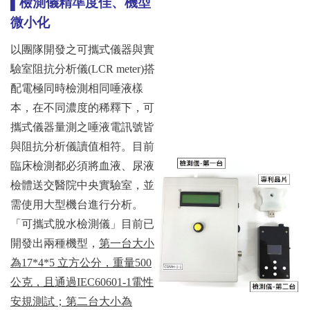
▌檢測儀精準度佳、機型
微小化
以團隊開發之可攜式儀器與實
驗室阻抗分析儀(LCR meter)搭
配電極同時檢測相同唾液樣
本，在不同濃度的稀釋下，可
攜式儀器量測之唾液電訊號皆
與阻抗分析儀讀值相符。目前
臨床檢測都必須將血液、尿液
檢體送交醫院中央實驗室，並
需使用大型機台進行分析。
「可攜式脫水檢測儀」目前已
開發出兩種機型，
第一台大小
為
17*4*5 立方公分，重量500
公克，且通過IEC60601-1電性
安規測試；第二台大小為