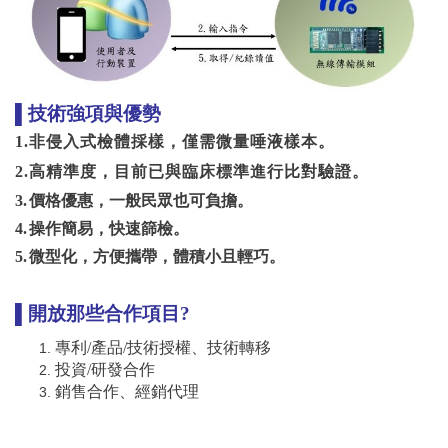
▌技術強項與優勢
1.
非侵入式檢體採樣，僅需微量唾液樣本。
2.
高精準度，目前已與臨床標準進行比對驗證。
3.
價格優惠，一般民眾也可負擔。
4.
操作簡易，快速篩檢。
5.
微型化，方便攜帶，體積小且輕巧。
▌開放那些合作項目
?
專利/產品/技術授權、技術轉移
投資/研發合作
銷售合作、經銷代理