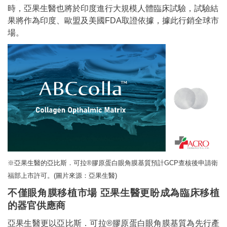
時，亞果生醫也將於印度進行大規模人體臨床試驗，試驗結
果將作為印度、歐盟及美國FDA取證依據，據此行銷全球市
場。
※亞果生醫的亞比斯．可拉®膠原蛋白眼角膜基質預計GCP查核後申請衛
福部上市許可。(圖片來源：亞果生醫)
不僅眼角膜移植市場 亞果生醫更盼成為臨床移植
的器官供應商
亞果生醫更以亞比斯．可拉®膠原蛋白眼角膜基質為先行產