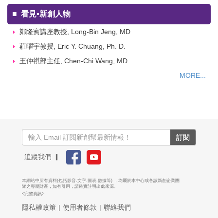
■
看見▪新創人物
鄭隆賓講座教授, Long-Bin Jeng, MD
莊曜宇教授, Eric Y. Chuang, Ph. D.
王仲祺部主任, Chen-Chi Wang, MD
MORE...
訂閱
追蹤我們 ▎
本網站中所有資料(包括影音.文字.圖表.數據等) ，均屬於本中心或各該新創企業團
隊之專屬財產，如有引用，請確實註明出處來源。
<完整資訊>
隱私權政策
|
使用者條款
|
聯絡我們