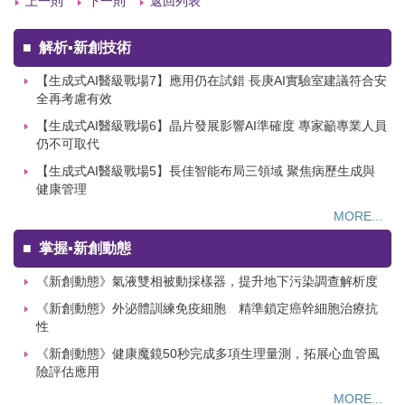
上一則
下一則
返回列表
■
解析▪新創技術
【生成式AI醫級戰場7】應用仍在試錯 長庚AI實驗室建議符合安
全再考慮有效
【生成式AI醫級戰場6】晶片發展影響AI準確度 專家籲專業人員
仍不可取代
【生成式AI醫級戰場5】長佳智能布局三領域 聚焦病歷生成與
健康管理
MORE...
■
掌握▪新創動態
《新創動態》氣液雙相被動採樣器，提升地下污染調查解析度
《新創動態》外泌體訓練免疫細胞 精準鎖定癌幹細胞治療抗
性
《新創動態》健康魔鏡50秒完成多項生理量測，拓展心血管風
險評估應用
MORE...