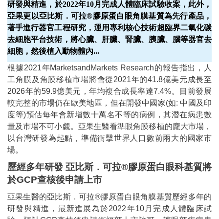
研發與精進，於2022年10月完成人體臨床試驗收案，此外，
亞果更以亞比斯．可拉®膠原蛋白眼角膜基質為先行產品，
著手進行器官工程研究，運用專利核心技術超臨界二氧化碳
去細胞平台技術，將心臟、肝臟、腎臟、胰臟、腦等器官去
細胞，然後植入動物體內...
根據2021年MarketsandMarkets Research的報告指出，人
工角膜及角膜移植市場將會從2021年的41.8億美元成長至
2026年的59.9億美元，年均複合成長率達7.4%。目前發展
較完整的市場仍在歐美地區，但在開發中國家(如: 中國及印
度等)預估每年會新增數十萬名不等的病例，其潛在病患數
量及市場不可小覷。亞果生醫看準眼角膜移植的龐大市場，
以台灣研發為起點，準備衝擊世界人口數前兩大的國家市
場。
歷經多年研發 亞比斯．可拉®膠原蛋白眼科基質將
於GCP查核後申請上市
亞果生醫的亞比斯．可拉®膠原蛋白眼角膜基質歷經多年的
研發與精進，最新進展為於2022年10月完成人體臨床試