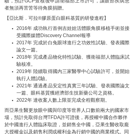
驗，預計GCP查核後申請衛福部上市許可，讓眼部疾病患
者無須再苦苦等待角膜捐贈。
【亞比斯．可拉®膠原蛋白眼科基質的研發進程】
2016年 成功執行首例吉娃娃活體眼角膜移植手術並接
受國際媒體Discovery Channel報導
2017年 完成於白兔眼球進行之功效性試驗、發表國際
論文一篇。
2018年 完成產品物化特性試驗、獲衛福部人體臨床試
驗核准。
2019年 陸續取得國內三家醫學中心試驗許可，並開始
執行人體試驗。
2021年 通過產品安定性真實三年試驗、發表國際論文
一篇、眼科基質獲經濟部生技新藥公司之資格。
2022年 達收案人數上限並完成全程觀察期。
而亞果生醫更放眼中國與印度等世界人口數前兩大的國家市
場，預計先取得台灣TFDA許可證後，再授權中國合作夥伴
於中國進行人體臨床取證，並銷售全中國，亞果生醫收取龐
大授權金以及銷售利潤或權利金為行銷中國的商業模式。同