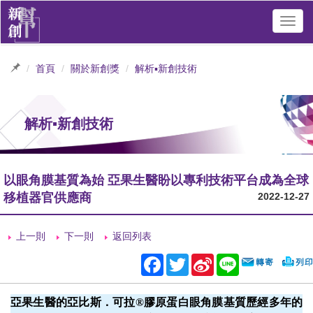
Toggl
navig
首頁
關於新創獎
解析▪新創技術
解析▪新創技術
以眼角膜基質為始 亞果生醫盼以專利技術平台成為全球
移植器官供應商
2022-12-27
上一則
下一則
返回列表
Facebook
Twitter
Sina
Line
Weibo
亞果生醫的亞比斯．可拉®膠原蛋白眼角膜基質歷經多年的