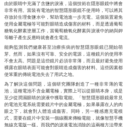
由於眼睛中充滿了含鹽的淚液，這個技術在隱形眼鏡中將會
非常有用。當裝有電池的智慧隱形眼鏡不使用時，可以將其
存放於生理食鹽水中，幫助電池進一步充電。這個裝置避免
使用金屬電極等可能對眼睛造成傷害的材料，而是透過葡萄
糖氧化酵素塗層工作，當葡萄糖氧化酵素與淚液中的納與鉀
等離子產生反應時就會產生電流。
能夠監測我們健康甚至治療疾病的智慧隱形眼鏡已開始萌
芽。然而，如果沒有可靠、安全的電源，這種鏡片的使用率
不會太高。問題是這些鏡片必須非常薄，而且最好避免使用
裸露在眼睛表面可能會對眼睛造成傷害的材料。這些因素都
使笨重的傳統電池失去了用武之地。
為了解決這個問題，這個研究團隊創造了一種非常薄的電
池，這種電池不含金屬電極，實際上可以從眼睛本身，或是
至少從潤濕眼睛的淚液中獲取電能。「智慧隱形眼鏡最常見
的電池充電系統需要鏡片中的金屬電極，如果暴露在人的肉
眼之下，就會對人體造成傷害。同時，另一種感應充電模
式，需要在鏡片中安裝一個線圈來傳輸電能，就像智慧手機
無線充電版一樣。而我們的淚液電池消除的這兩種方法帶來