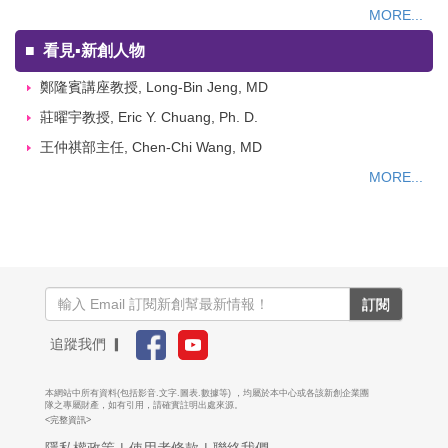
MORE...
■
看見▪新創人物
鄭隆賓講座教授, Long-Bin Jeng, MD
莊曜宇教授, Eric Y. Chuang, Ph. D.
王仲祺部主任, Chen-Chi Wang, MD
MORE...
訂閱
追蹤我們 ▎
本網站中所有資料(包括影音.文字.圖表.數據等) ，均屬於本中心或各該新創企業團
隊之專屬財產，如有引用，請確實註明出處來源。
<完整資訊>