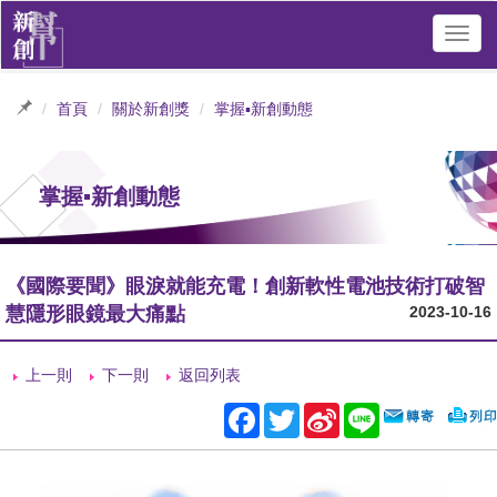
Toggl
navig
首頁
關於新創獎
掌握▪新創動態
掌握▪新創動態
《國際要聞》眼淚就能充電！創新軟性電池技術打破智
慧隱形眼鏡最大痛點
2023-10-16
上一則
下一則
返回列表
Facebook
Twitter
Sina
Line
Weibo