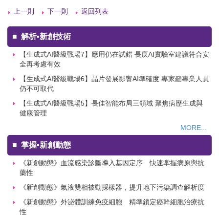
上一則
下一則
返回列表
■
解析▪新創技術
【生成式AI醫級戰場7】應用仍在試錯 長庚AI實驗室建議符合安
全再考慮有效
【生成式AI醫級戰場6】晶片發展影響AI準確度 專家籲專業人員
仍不可取代
【生成式AI醫級戰場5】長佳智能布局三領域 聚焦病歷生成與
健康管理
MORE...
■
掌握▪新創動態
《新創動態》血流感染診斷導入基因定序 快速掌握病原與抗
藥性
《新創動態》氣液雙相被動採樣器，提升地下污染調查解析度
《新創動態》外泌體訓練免疫細胞 精準鎖定癌幹細胞治療抗
性