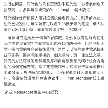
的潛在問題，同時也能為智慧隱形眼鏡的進一步發展創造了
新空間。」參與這個研究的Yun Jeonghun博士說道。
研究團隊使用模擬人眼對這個設備進行測試，到目前為止，
他們已經證明，這個裝置可以產生45微安培的電流，最大功
率達到201微瓦特，充放電循環次數可達200次。
「這項研究開始於一個簡單的問題: 隱形眼鏡電池能否使用
我們的眼淚充電? 自充電電池也有類似的例子，比如利用人
體汗液供電的可穿戴技術電池。然而，以前的鏡片電池技術
並不完美，因為電池電極的一側充電時，另一側無法充電。
我們的方法可以透過酵素反應和自還原反應的獨特組合為電
池的兩個電極充電。除了充電機制外，它還只依靠葡萄糖和
水來發電，與傳統電池相比，這兩種物質對人體都是安全
的，廢棄後對環境的危害也很小。」Yun Jeonghun博士繼
續說道。
(來源:Medgadget 生策中心編譯)