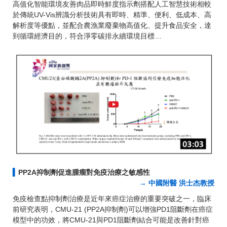
高值化智能環境友善肉品即時鮮度指示劑搭配人工智慧技術相較
於傳統UV-Vis辨識分析技術具有即時、精準、便利、低成本、高
解析度等優點，並配合農漁業廢棄物高值化、提升食品安全，達
到循環經濟目的，符合淨零碳排永續環境目標…
▍
PP2A抑制劑促進腫瘤對免疫治療之敏感性
→ 中國附醫 洪士杰教授
免疫檢查點抑制劑治療是近年來癌症治療的重要突破之一，臨床
前研究表明，CMU-21 (PP2A抑制劑)可以增強PD1阻斷劑在癌症
模型中的功效，將CMU-21與PD1阻斷劑結合可能是改善針對癌