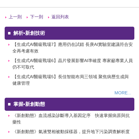
上一則
下一則
返回列表
■
解析▪新創技術
【生成式AI醫級戰場7】應用仍在試錯 長庚AI實驗室建議符合安
全再考慮有效
【生成式AI醫級戰場6】晶片發展影響AI準確度 專家籲專業人員
仍不可取代
【生成式AI醫級戰場5】長佳智能布局三領域 聚焦病歷生成與
健康管理
MORE...
■
掌握▪新創動態
《新創動態》血流感染診斷導入基因定序 快速掌握病原與抗
藥性
《新創動態》氣液雙相被動採樣器，提升地下污染調查解析度