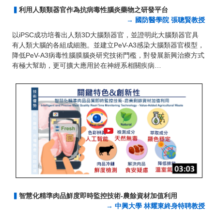
▍
利用人類類器官作為抗病毒性腦炎藥物之研發平台
→ 國防醫學院 張聰賢教授
以iPSC成功培養出人類3D大腦類器官，並證明此大腦類器官具
有人類大腦的各組成細胞。並建立PeV-A3感染大腦類器官模型，
降低PeV-A3病毒性腦膜腦炎研究技術門檻，對發展新興治療方式
有極大幫助，更可擴大應用於在神經系相關疾病…
▍
智慧化精準肉品鮮度即時監控技術-農餘資材加值利用
→ 中興大學 林耀東終身特聘教授