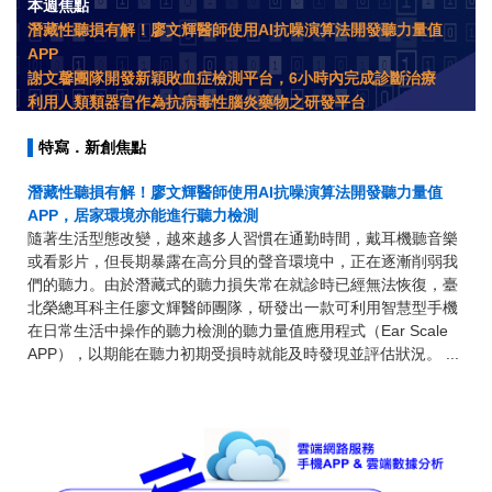
本週焦點
潛藏性聽損有解！廖文輝醫師使用AI抗噪演算法開發聽力量值
APP
謝文馨團隊開發新穎敗血症檢測平台，6小時內完成診斷治療
利用人類類器官作為抗病毒性腦炎藥物之研發平台
▌
特寫．新創焦點
潛藏性聽損有解！廖文輝醫師使用AI抗噪演算法開發聽力量值
APP，居家環境亦能進行聽力檢測
隨著生活型態改變，越來越多人習慣在通勤時間，戴耳機聽音樂
或看影片，但長期暴露在高分貝的聲音環境中，正在逐漸削弱我
們的聽力。由於潛藏式的聽力損失常在就診時已經無法恢復，臺
北榮總耳科主任廖文輝醫師團隊，研發出一款可利用智慧型手機
在日常生活中操作的聽力檢測的聽力量值應用程式（Ear Scale
APP），以期能在聽力初期受損時就能及時發現並評估狀況。 ...