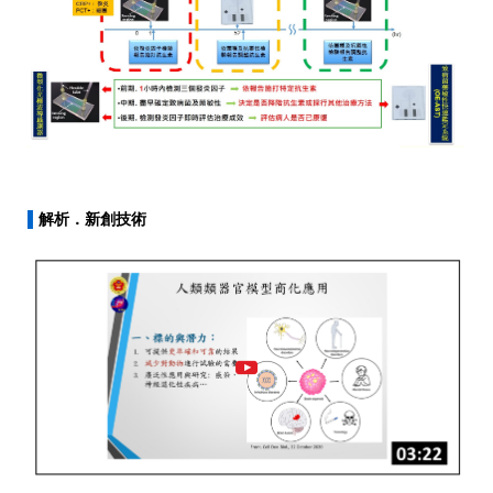
▌
解析．新創技術