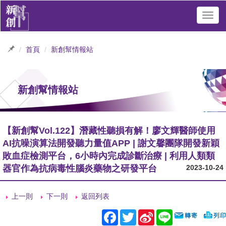
Toggl
navig
首頁
新創幫情報站
新創幫情報站
【新創幫Vol.122】潛藏性聽損有解！廖文輝醫師使用
AI抗噪演算法開發聽力量值APP | 謝文馨團隊開發新穎
敗血症檢測平台，6小時內完成診斷治療 | 利用人類類
器官作為抗病毒性腦炎藥物之研發平台
2023-10-24
上一則
下一則
返回列表
Facebook
Twitter
Sina
Line
Weibo