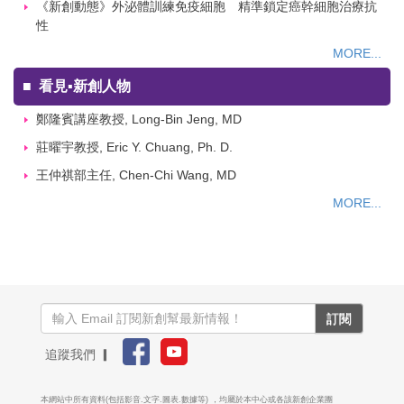
《新創動態》外泌體訓練免疫細胞 精準鎖定癌幹細胞治療抗
性
MORE...
■
看見▪新創人物
鄭隆賓講座教授, Long-Bin Jeng, MD
莊曜宇教授, Eric Y. Chuang, Ph. D.
王仲祺部主任, Chen-Chi Wang, MD
MORE...
訂閱
追蹤我們 ▎
本網站中所有資料(包括影音.文字.圖表.數據等) ，均屬於本中心或各該新創企業團