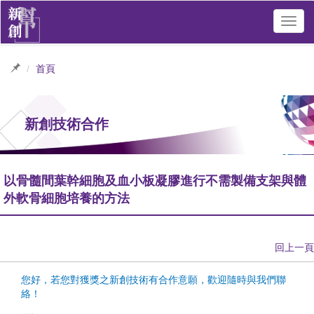
Toggl
navig
首頁
新創技術合作
以骨髓間葉幹細胞及血小板凝膠進行不需製備支架與體
外軟骨細胞培養的方法
回上一頁
您好，若您對獲獎之新創技術有合作意願，歡迎隨時與我們聯
絡！