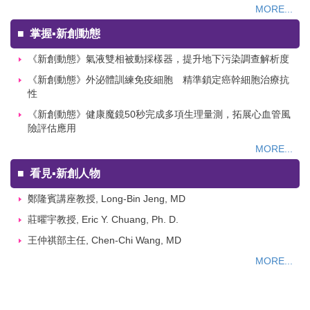
MORE...
■
掌握▪新創動態
《新創動態》氣液雙相被動採樣器，提升地下污染調查解析度
《新創動態》外泌體訓練免疫細胞 精準鎖定癌幹細胞治療抗
性
《新創動態》健康魔鏡50秒完成多項生理量測，拓展心血管風
險評估應用
MORE...
■
看見▪新創人物
鄭隆賓講座教授, Long-Bin Jeng, MD
莊曜宇教授, Eric Y. Chuang, Ph. D.
王仲祺部主任, Chen-Chi Wang, MD
MORE...