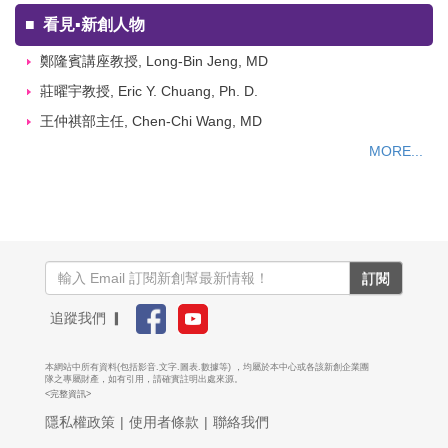
■
看見▪新創人物
鄭隆賓講座教授, Long-Bin Jeng, MD
莊曜宇教授, Eric Y. Chuang, Ph. D.
王仲祺部主任, Chen-Chi Wang, MD
MORE...
訂閱
追蹤我們 ▎
本網站中所有資料(包括影音.文字.圖表.數據等) ，均屬於本中心或各該新創企業團
隊之專屬財產，如有引用，請確實註明出處來源。
<完整資訊>
隱私權政策
|
使用者條款
|
聯絡我們