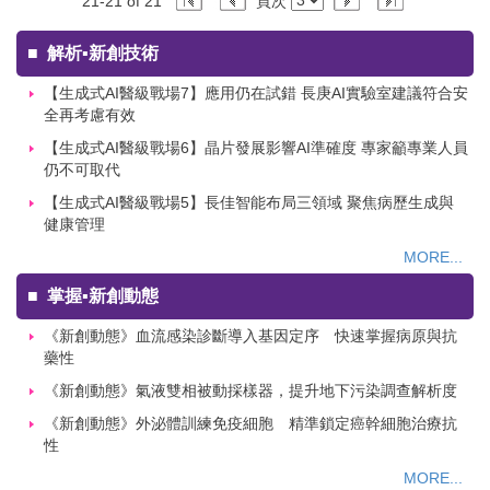
21-21 of 21
頁次
■
解析▪新創技術
【生成式AI醫級戰場7】應用仍在試錯 長庚AI實驗室建議符合安
全再考慮有效
【生成式AI醫級戰場6】晶片發展影響AI準確度 專家籲專業人員
仍不可取代
【生成式AI醫級戰場5】長佳智能布局三領域 聚焦病歷生成與
健康管理
MORE...
■
掌握▪新創動態
《新創動態》血流感染診斷導入基因定序 快速掌握病原與抗
藥性
《新創動態》氣液雙相被動採樣器，提升地下污染調查解析度
《新創動態》外泌體訓練免疫細胞 精準鎖定癌幹細胞治療抗
性
MORE...